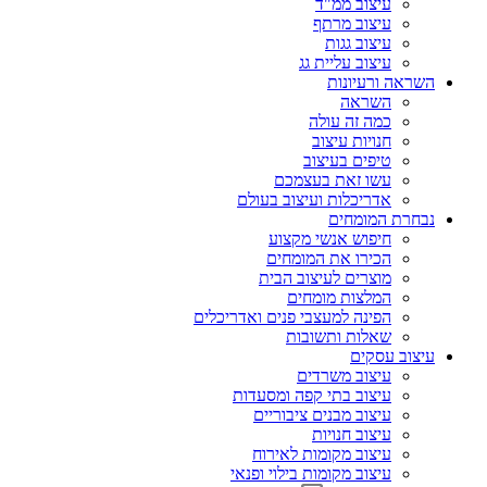
עיצוב ממ"ד
עיצוב מרתף
עיצוב גגות
עיצוב עליית גג
השראה ורעיונות
השראה
כמה זה עולה
חנויות עיצוב
טיפים בעיצוב
עשו זאת בעצמכם
אדריכלות ועיצוב בעולם
נבחרת המומחים
חיפוש אנשי מקצוע
הכירו את המומחים
מוצרים לעיצוב הבית
המלצות מומחים
הפינה למעצבי פנים ואדריכלים
שאלות ותשובות
עיצוב עסקים
עיצוב משרדים
עיצוב בתי קפה ומסעדות
עיצוב מבנים ציבוריים
עיצוב חנויות
עיצוב מקומות לאירוח
עיצוב מקומות בילוי ופנאי