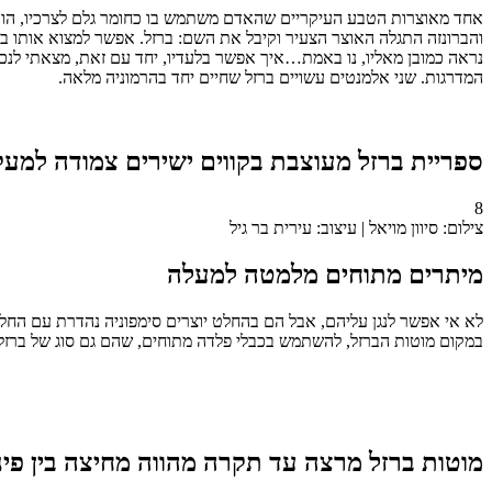
אחד מאוצרות הטבע העיקריים שהאדם משתמש בו כחומר גלם לצרכיו, הוא
והברונזה התגלה האוצר הצעיר וקיבל את השם: ברזל. אפשר למצוא אותו בכל 
נראה כמובן מאליו, נו באמת…איך אפשר בלעדיו, יחד עם זאת, מצאתי לנ
המדרגות. שני אלמנטים עשויים ברזל שחיים יחד בהרמוניה מלאה.
ספריית ברזל מעוצבת בקווים ישירים צמודה למעק
8
צילום: סיוון מויאל | עיצוב: עירית בר גיל
מיתרים מתוחים מלמטה למעלה
לא אי אפשר לנגן עליהם, אבל הם בהחלט יוצרים סימפוניה נהדרת עם הח
במקום מוטות הברזל, להשתמש בכבלי פלדה מתוחים, שהם גם סוג של ברזל
מוטות ברזל מרצה עד תקרה מהווה מחיצה בין פי