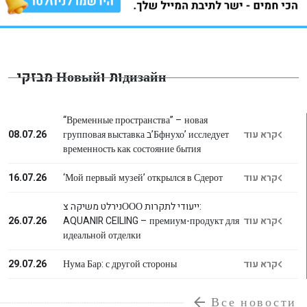
מבזקי Новыйות וдизайн
“Временные пространства” – новая
08.07.26
групповая выставка ב’Бфнухо’ исследует
קרא עוד
временность как состояние бытия
16.07.26
‘Мой первый музей’ открылся в Сдерот
קרא עוד
נירלט משיקה צООО ייעודי לתקרות:
26.07.26
AQUANIR CEILING – премиум-продукт для
קרא עוד
идеальной отделки
29.07.26
Нума Бар: с другой стороны
קרא עוד
Все новости