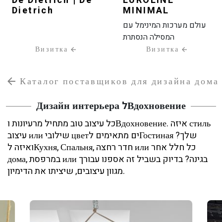
De Dietrich | De
EUROLINE
Dietrich
MINIMAL
עולם מערכות המינימל עם
המסילה הנסתרת
Визитка
Визитка
Каталог поставщиков для дизайна дома
Дизайн интерьера לВдохновение
כל עיצוב טוב מתחיל מרעיונות וВдохновение. איזה стиль
עיצוב или שילובי цветים מתאימים לГостиная שלך?
ואיזה לКухня, Спальня, חדר רחצה или כל חלל אחר
дома, במרפסת или בגינה? בדיוק בשביל זה אספנו עבורך
מגוון עיצובים, שיציתו את הדימיון.