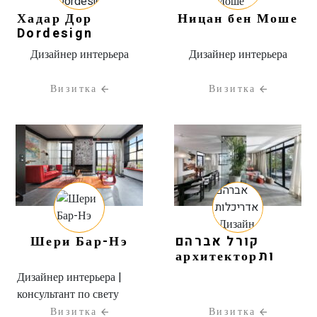
Хадар Дор
Ницан бен Моше
Dordesign
Дизайнер интерьера
Дизайнер интерьера
Визитка
Визитка
Шери Бар-Нэ
קורל אברהם
архитекторות
וДизайн
Дизайнер интерьера |
интерьера
консультант по свету
Визитка
Визитка