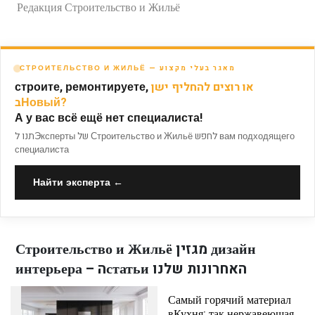
Редакция Строительство и Жильё
СТРОИТЕЛЬСТВО И ЖИЛЬЁ — מאגר בעלי מקצוע
строите, ремонтируете,
או רוצים להחליף ישן
בНовый?
А у вас всё ещё нет специалиста!
תנו לЭксперты של Строительство и Жильё לחפש вам подходящего
специалиста
Найти эксперта ←
Строительство и Жильё מגזין дизайн
интерьера – הстатьи האחרונות שלנו
Самый горячий материал
вКухня: так нержавеющая