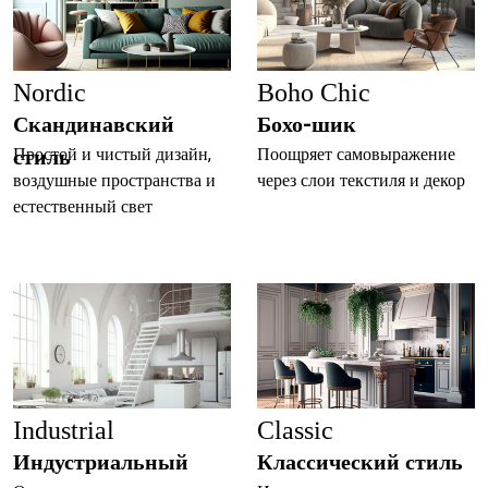
Nordic
Boho Chic
Скандинавский
Бохо-шик
стиль
Простой и чистый дизайн,
Поощряет самовыражение
воздушные пространства и
через слои текстиля и декор
естественный свет
Industrial
Classic
Индустриальный
Классический стиль