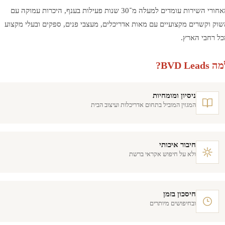
מאחורי השירות עומדים למעלה מ־30 שנות פעילות בענף, היכרות עמוקה עם
ק וקשרים מקצועיים עם מאות אדריכלים, מעצבי פנים, ספקים ובעלי מקצוע
 רחבי הארץ.
BVD Lea?
ניסיון ומומחיות
המגזין המוביל בתחום אדריכלות ועיצוב הבית
חיבור איכותי
ולא על חיפוש אקראי ברשת
חיסכון בזמן
ובחיפושים מיותרים