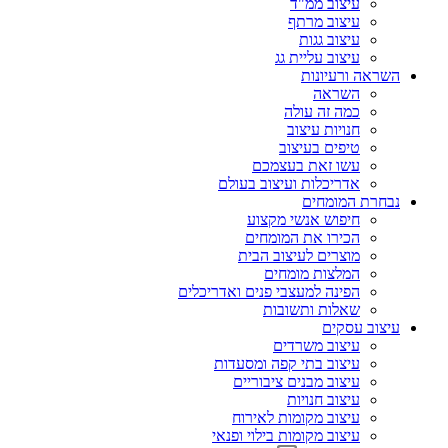
עיצוב ממ"ד
עיצוב מרתף
עיצוב גגות
עיצוב עליית גג
השראה ורעיונות
השראה
כמה זה עולה
חנויות עיצוב
טיפים בעיצוב
עשו זאת בעצמכם
אדריכלות ועיצוב בעולם
נבחרת המומחים
חיפוש אנשי מקצוע
הכירו את המומחים
מוצרים לעיצוב הבית
המלצות מומחים
הפינה למעצבי פנים ואדריכלים
שאלות ותשובות
עיצוב עסקים
עיצוב משרדים
עיצוב בתי קפה ומסעדות
עיצוב מבנים ציבוריים
עיצוב חנויות
עיצוב מקומות לאירוח
עיצוב מקומות בילוי ופנאי