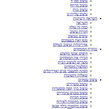
עיצוב ממ"ד
עיצוב מרתף
עיצוב גגות
עיצוב עליית גג
השראה ורעיונות
השראה
כמה זה עולה
חנויות עיצוב
טיפים בעיצוב
עשו זאת בעצמכם
אדריכלות ועיצוב בעולם
נבחרת המומחים
חיפוש אנשי מקצוע
הכירו את המומחים
מוצרים לעיצוב הבית
המלצות מומחים
הפינה למעצבי פנים ואדריכלים
שאלות ותשובות
עיצוב עסקים
עיצוב משרדים
עיצוב בתי קפה ומסעדות
עיצוב מבנים ציבוריים
עיצוב חנויות
עיצוב מקומות לאירוח
עיצוב מקומות בילוי ופנאי