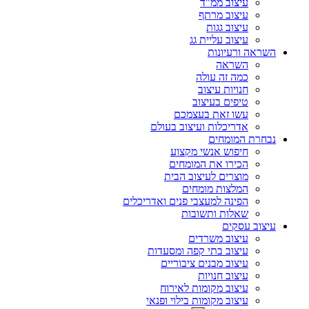
עיצוב ממ"ד
עיצוב מרתף
עיצוב גגות
עיצוב עליית גג
השראה ורעיונות
השראה
כמה זה עולה
חנויות עיצוב
טיפים בעיצוב
עשו זאת בעצמכם
אדריכלות ועיצוב בעולם
נבחרת המומחים
חיפוש אנשי מקצוע
הכירו את המומחים
מוצרים לעיצוב הבית
המלצות מומחים
הפינה למעצבי פנים ואדריכלים
שאלות ותשובות
עיצוב עסקים
עיצוב משרדים
עיצוב בתי קפה ומסעדות
עיצוב מבנים ציבוריים
עיצוב חנויות
עיצוב מקומות לאירוח
עיצוב מקומות בילוי ופנאי