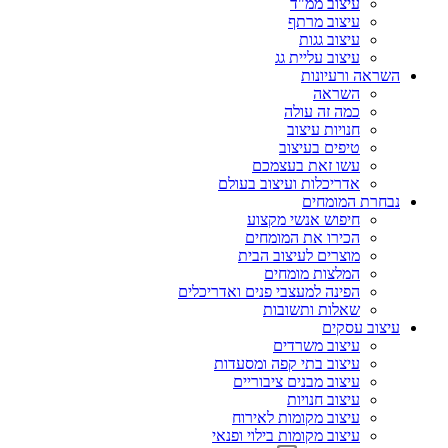
עיצוב ממ"ד
עיצוב מרתף
עיצוב גגות
עיצוב עליית גג
השראה ורעיונות
השראה
כמה זה עולה
חנויות עיצוב
טיפים בעיצוב
עשו זאת בעצמכם
אדריכלות ועיצוב בעולם
נבחרת המומחים
חיפוש אנשי מקצוע
הכירו את המומחים
מוצרים לעיצוב הבית
המלצות מומחים
הפינה למעצבי פנים ואדריכלים
שאלות ותשובות
עיצוב עסקים
עיצוב משרדים
עיצוב בתי קפה ומסעדות
עיצוב מבנים ציבוריים
עיצוב חנויות
עיצוב מקומות לאירוח
עיצוב מקומות בילוי ופנאי