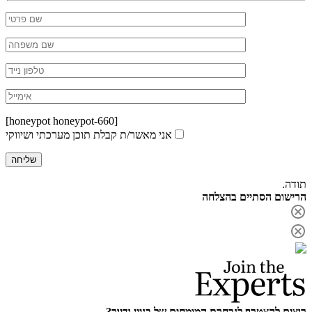
[honeypot honeypot-660]
אני מאשר/ת קבלת תוכן מערכתי ושיווקי
תודה.
הרישום הסתיים בהצלחה
רוצים להצטרף לנבחרת המומחים של בניין ודיור?