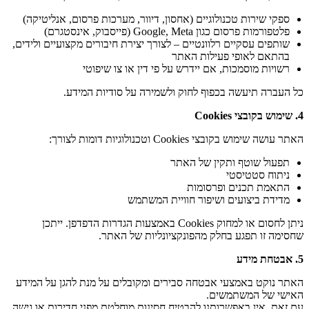
ספקי שירות טכנולוגיים (אחסון, דיוור, מערכות פרסום, אנליטיקה)
פלטפורמות פרסום כגון Google, Meta (פייסבוק, אינסטגרם)
שותפים עסקיים רלוונטיים – לצורך יצירת חיבורים מקצועיים ולידים,
בהתאם לאופי פעילות האתר
רשויות מוסמכות, אם יידרש על פי דין או צו שיפוטי
כל העברה תיעשה בכפוף לחוק ולשמירה על סודיות המידע.
4.
שימוש בקובצי
Cookies
האתר עושה שימוש בקובצי Cookies וטכנולוגיות דומות לצורך:
תפעול שוטף ותקין של האתר
ניתוח סטטיסטי
התאמת תכנים ופרסומות
מדידת ביצועים ושיפור חוויית המשתמש
ניתן לחסום או למחוק Cookies באמצעות הגדרות הדפדפן. ייתכן
שחסימה זו תפגע בחלק מהפונקציונליות של האתר.
5.
אבטחת מידע
האתר נוקט באמצעי אבטחה סבירים ומקובלים על מנת להגן על המידע
האישי של המשתמשים.
עם זאת, אין באפשרותנו להבטיח חסינות מוחלטת מפני חדירות או גישה