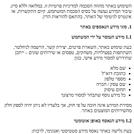
השימוש באתר מהווה הסכמה למדיניות פרטיות זו, במלואה וללא סייג.
עיבוד המידע נעשה על בסיס הסכמת המשתמש, קיום התקשרות, או
אינטרס לגיטימי של האתר, בהתאם להוראות הדין.
1.
סוגי מידע הנאספים באתר
1.1
מידע הנמסר על ידי המשתמש
בעת שימוש באתר, השארת פרטים, יצירת קשר, הרשמה לניוזלטר,
השתתפות בפעילויות, משחקים, טפסים או שירותים שונים – ייתכן
שתידרש למסור מידע אישי, כגון:
שם מלא
כתובת דוא"ל
מספר טלפון
שם עסק / חברה
תחום עיסוק
כל מידע נוסף שתבחר למסור מרצונך
מסירת המידע אינה חובה על פי חוק, אך בלעדיו לא ניתן יהיה לספק חלק
מהשירותים המוצעים באתר.
1.2
מידע הנאסף באופן אוטומטי
בעת גלישה באתר נאסף מידע סטטיסטי ואנונימי, לרבות: