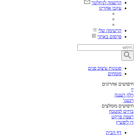
הרשמה לניוזלטר
עקבו אחרינו
הרשימה שלי
פרסום באתר
סגנונות עיצוב פנים
מומחים
חיפושים אחרונים
יו
וילון רעננה
וינטג\'
חיפושים מומלצים
ברזים למטבח
רצפת פרקט
דן ליפשיץ
דף הבית