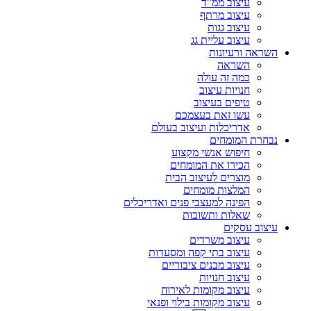
עיצוב ממ"ד
עיצוב מרתף
עיצוב גגות
עיצוב עליית גג
השראה ורעיונות
השראה
כמה זה עולה
חנויות עיצוב
טיפים בעיצוב
עשו זאת בעצמכם
אדריכלות ועיצוב בעולם
נבחרת המומחים
חיפוש אנשי מקצוע
הכירו את המומחים
מוצרים לעיצוב הבית
המלצות מומחים
הפינה למעצבי פנים ואדריכלים
שאלות ותשובות
עיצוב עסקים
עיצוב משרדים
עיצוב בתי קפה ומסעדות
עיצוב מבנים ציבוריים
עיצוב חנויות
עיצוב מקומות לאירוח
עיצוב מקומות בילוי ופנאי