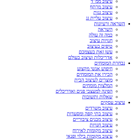
עיצוב ממ"ד
עיצוב מרתף
עיצוב גגות
עיצוב עליית גג
השראה ורעיונות
השראה
כמה זה עולה
חנויות עיצוב
טיפים בעיצוב
עשו זאת בעצמכם
אדריכלות ועיצוב בעולם
נבחרת המומחים
חיפוש אנשי מקצוע
הכירו את המומחים
מוצרים לעיצוב הבית
המלצות מומחים
הפינה למעצבי פנים ואדריכלים
שאלות ותשובות
עיצוב עסקים
עיצוב משרדים
עיצוב בתי קפה ומסעדות
עיצוב מבנים ציבוריים
עיצוב חנויות
עיצוב מקומות לאירוח
עיצוב מקומות בילוי ופנאי