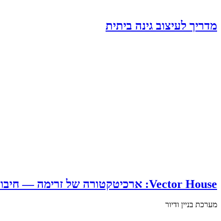
מדריך לעיצוב גינה ביתית
Vector House: ארכיטקטורה של זרימה — חיבור בלתי פוסק בין פנים, חוץ ונוף
מערכת בניין ודיור