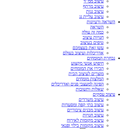
עיצוב ממ"ד
עיצוב מרתף
עיצוב גגות
עיצוב עליית גג
השראה ורעיונות
השראה
כמה זה עולה
חנויות עיצוב
טיפים בעיצוב
עשו זאת בעצמכם
אדריכלות ועיצוב בעולם
נבחרת המומחים
חיפוש אנשי מקצוע
הכירו את המומחים
מוצרים לעיצוב הבית
המלצות מומחים
הפינה למעצבי פנים ואדריכלים
שאלות ותשובות
עיצוב עסקים
עיצוב משרדים
עיצוב בתי קפה ומסעדות
עיצוב מבנים ציבוריים
עיצוב חנויות
עיצוב מקומות לאירוח
עיצוב מקומות בילוי ופנאי