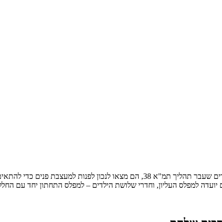
עוד בטרם רכשו בני זוג דירת דופלקס חדשה מקבלן, שנבנתה מעל בניין מגורים שעבר תה
 יועדה למפלס העליון, וחדרי שלושת הילדים – למפלס התחתון יחד עם החלל ה