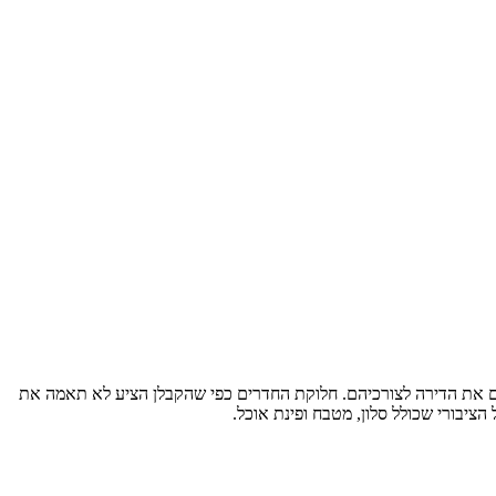
ליך תמ"א 38, הם מצאו לנכון לפנות למעצבת פנים כדי להתאים את הדירה לצורכיהם. חלוקת החדרים כפי שהקבלן הציע לא תאמה את
ציבורי שכולל סלון, מטבח ופינת אוכל.