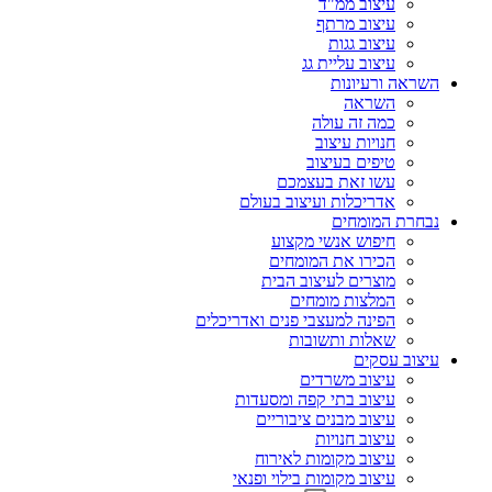
עיצוב ממ"ד
עיצוב מרתף
עיצוב גגות
עיצוב עליית גג
השראה ורעיונות
השראה
כמה זה עולה
חנויות עיצוב
טיפים בעיצוב
עשו זאת בעצמכם
אדריכלות ועיצוב בעולם
נבחרת המומחים
חיפוש אנשי מקצוע
הכירו את המומחים
מוצרים לעיצוב הבית
המלצות מומחים
הפינה למעצבי פנים ואדריכלים
שאלות ותשובות
עיצוב עסקים
עיצוב משרדים
עיצוב בתי קפה ומסעדות
עיצוב מבנים ציבוריים
עיצוב חנויות
עיצוב מקומות לאירוח
עיצוב מקומות בילוי ופנאי