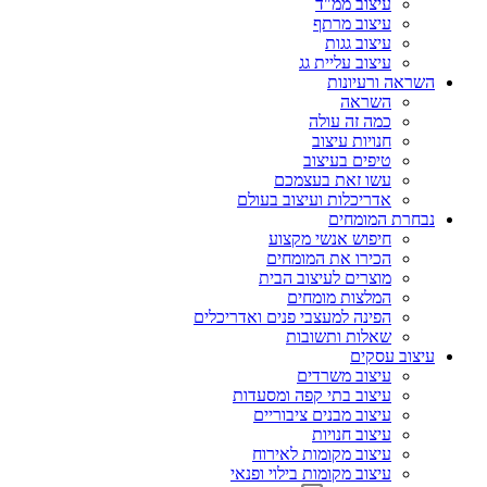
עיצוב ממ"ד
עיצוב מרתף
עיצוב גגות
עיצוב עליית גג
השראה ורעיונות
השראה
כמה זה עולה
חנויות עיצוב
טיפים בעיצוב
עשו זאת בעצמכם
אדריכלות ועיצוב בעולם
נבחרת המומחים
חיפוש אנשי מקצוע
הכירו את המומחים
מוצרים לעיצוב הבית
המלצות מומחים
הפינה למעצבי פנים ואדריכלים
שאלות ותשובות
עיצוב עסקים
עיצוב משרדים
עיצוב בתי קפה ומסעדות
עיצוב מבנים ציבוריים
עיצוב חנויות
עיצוב מקומות לאירוח
עיצוב מקומות בילוי ופנאי