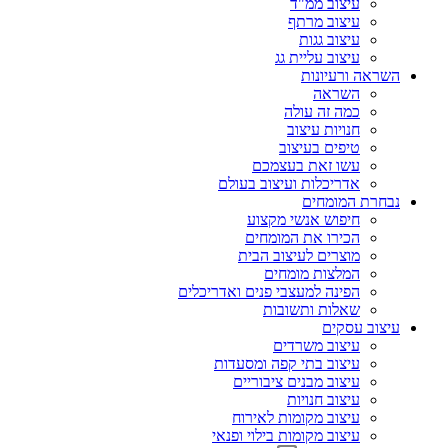
עיצוב ממ"ד
עיצוב מרתף
עיצוב גגות
עיצוב עליית גג
השראה ורעיונות
השראה
כמה זה עולה
חנויות עיצוב
טיפים בעיצוב
עשו זאת בעצמכם
אדריכלות ועיצוב בעולם
נבחרת המומחים
חיפוש אנשי מקצוע
הכירו את המומחים
מוצרים לעיצוב הבית
המלצות מומחים
הפינה למעצבי פנים ואדריכלים
שאלות ותשובות
עיצוב עסקים
עיצוב משרדים
עיצוב בתי קפה ומסעדות
עיצוב מבנים ציבוריים
עיצוב חנויות
עיצוב מקומות לאירוח
עיצוב מקומות בילוי ופנאי