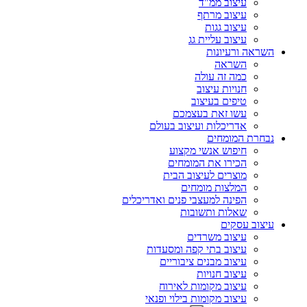
עיצוב ממ"ד
עיצוב מרתף
עיצוב גגות
עיצוב עליית גג
השראה ורעיונות
השראה
כמה זה עולה
חנויות עיצוב
טיפים בעיצוב
עשו זאת בעצמכם
אדריכלות ועיצוב בעולם
נבחרת המומחים
חיפוש אנשי מקצוע
הכירו את המומחים
מוצרים לעיצוב הבית
המלצות מומחים
הפינה למעצבי פנים ואדריכלים
שאלות ותשובות
עיצוב עסקים
עיצוב משרדים
עיצוב בתי קפה ומסעדות
עיצוב מבנים ציבוריים
עיצוב חנויות
עיצוב מקומות לאירוח
עיצוב מקומות בילוי ופנאי