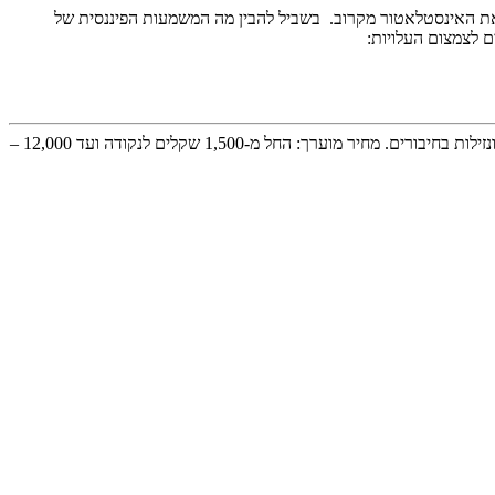
 את האינסטלאטור מקרוב. בשביל להבין מה המשמעות הפיננסית של
ם לצמצום העלויות:
במידה ואתם משפצים בית בן 30-15 שנה, כדאי מאוד שתחליפו את צנרת המים בבית, כיוון שצינורות המתכת הישנים מפתחים קורוזיה ונזילות בחיבורים. מחיר מוערך: החל מ-1,500 שקלים לנקודה ועד 12,000 –