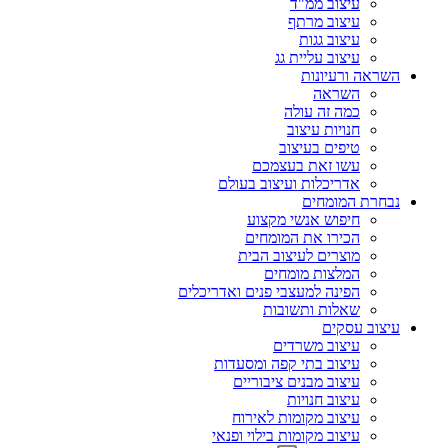
עיצוב ממ"ד
עיצוב מרתף
עיצוב גגות
עיצוב עליית גג
השראה ורעיונות
השראה
כמה זה עולה
חנויות עיצוב
טיפים בעיצוב
עשו זאת בעצמכם
אדריכלות ועיצוב בעולם
נבחרת המומחים
חיפוש אנשי מקצוע
הכירו את המומחים
מוצרים לעיצוב הבית
המלצות מומחים
הפינה למעצבי פנים ואדריכלים
שאלות ותשובות
עיצוב עסקים
עיצוב משרדים
עיצוב בתי קפה ומסעדות
עיצוב מבנים ציבוריים
עיצוב חנויות
עיצוב מקומות לאירוח
עיצוב מקומות בילוי ופנאי