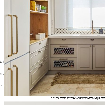
רויקטים בהיקפי עבודה שונים.
ם.
 ידע שהרחיבו את התודעה שלי כיצד ניתן להפוך את העולם שלנו למקום טו
 בבתיהם או בסביבתם בצורה חכמה, בריאה, פונקציונלית ותומכת נפש וט
בשילוב העולם הוליסטי רוחני בנוסף למחקרים מדעיים כאחד.
ש האדם ואלה הם אבני הדרך המהווים הסתכלות בלתי נפרדת מחוויית העי
ת גוף-נפש-בריאות-ואיכות חיים כאחד!