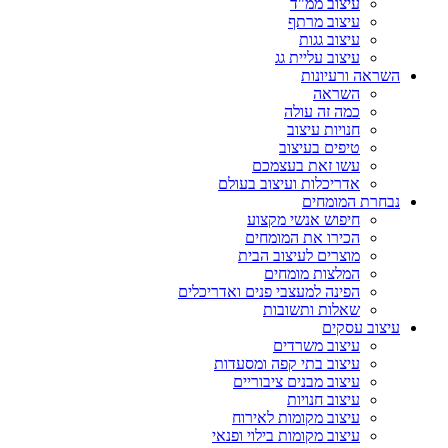
עיצוב ממ"ד
עיצוב מרתף
עיצוב גגות
עיצוב עליית גג
השראה ורעיונות
השראה
כמה זה עולה
חנויות עיצוב
טיפים בעיצוב
עשו זאת בעצמכם
אדריכלות ועיצוב בעולם
נבחרת המומחים
חיפוש אנשי מקצוע
הכירו את המומחים
מוצרים לעיצוב הבית
המלצות מומחים
הפינה למעצבי פנים ואדריכלים
שאלות ותשובות
עיצוב עסקים
עיצוב משרדים
עיצוב בתי קפה ומסעדות
עיצוב מבנים ציבוריים
עיצוב חנויות
עיצוב מקומות לאירוח
עיצוב מקומות בילוי ופנאי