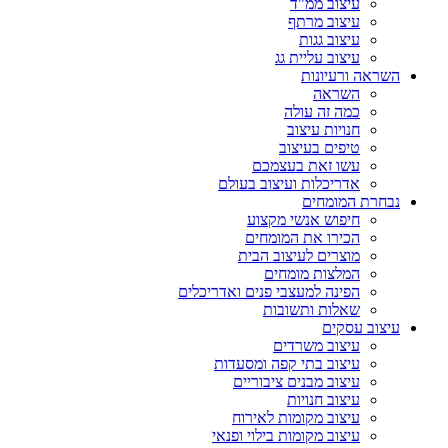
עיצוב ממ"ד
עיצוב מרתף
עיצוב גגות
עיצוב עליית גג
השראה ורעיונות
השראה
כמה זה עולה
חנויות עיצוב
טיפים בעיצוב
עשו זאת בעצמכם
אדריכלות ועיצוב בעולם
נבחרת המומחים
חיפוש אנשי מקצוע
הכירו את המומחים
מוצרים לעיצוב הבית
המלצות מומחים
הפינה למעצבי פנים ואדריכלים
שאלות ותשובות
עיצוב עסקים
עיצוב משרדים
עיצוב בתי קפה ומסעדות
עיצוב מבנים ציבוריים
עיצוב חנויות
עיצוב מקומות לאירוח
עיצוב מקומות בילוי ופנאי