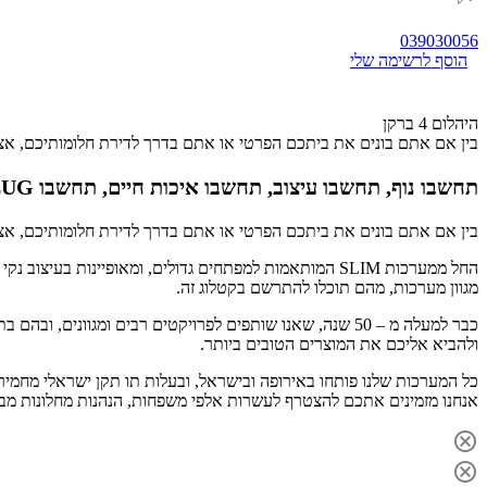
039030056
הוסף לרשימה שלי
היהלום 4 ברקן
בין אם אתם בונים את ביתכם הפרטי או אתם בדרך לדירת חלומותיכם, אצל
תחשבו נוף, תחשבו עיצוב, תחשבו איכות חיים, תחשבו ALUG
בין אם אתם בונים את ביתכם הפרטי או אתם בדרך לדירת חלומותיכם, אצל
החל ממערכות SLIM המותאמות למפתחים גדולים, ומאופיינות 
מגוון מערכות, מהם תוכלו להתרשם בקטלוג זה.
כבר למעלה מ – 50 שנה, שאנו שותפים לפרויקטים רבים ומגוו
ולהביא אליכם את המוצרים הטובים ביותר.
כל המערכות שלנו פותחו באירופה ובישראל, ובעלות תו תקן ישראלי מחמיר
אנחנו מזמינים אתכם להצטרף לעשרות אלפי משפחות, הנהנות מחלונות מבית ALUG, חלונות שעושים את העי