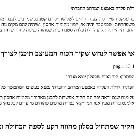
דלת פלדה באמצע המרחב החברתי
בדופלקס השייך לזוג צעיר, הורים לשלושה ילדים קטנים, שמרבים לעבוד מ
משפחתיות, שבמטבח יהיה אי, המון מקומות אחסון ושיהיה להם מקום נוח 
החברתי הייתה תקועה דלת פלדה סטנדרטית שמהווה כניסה לחדר שרות צמ
אי אפשר לנחש שקיר הכוח המעוצב תוכנן לצור
1-13-1.png
הפתרון: קיר הכוח שבסלון יוצא מגדרו
הפתרון לדלת הפלדה באמצע המרחב החברתי נמצא בעיצובו המתמשך של קי
על מנת שגם יראה יפה וגם תהיה אפשרות לתכנן מאחוריו מקומות אחסון רב
אלמנט נגרות מעץ אגוז אמריקאי בצורת מדפים פתוחים מיועדים לבקבוקי מ
הקיר שמתחיל בסלון מהווה רקע לספה הכחולה ו