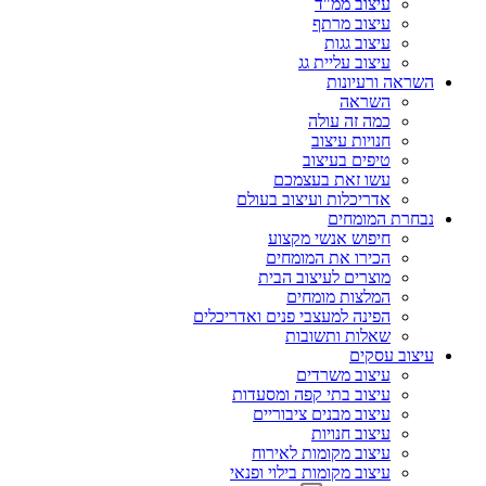
עיצוב ממ"ד
עיצוב מרתף
עיצוב גגות
עיצוב עליית גג
השראה ורעיונות
השראה
כמה זה עולה
חנויות עיצוב
טיפים בעיצוב
עשו זאת בעצמכם
אדריכלות ועיצוב בעולם
נבחרת המומחים
חיפוש אנשי מקצוע
הכירו את המומחים
מוצרים לעיצוב הבית
המלצות מומחים
הפינה למעצבי פנים ואדריכלים
שאלות ותשובות
עיצוב עסקים
עיצוב משרדים
עיצוב בתי קפה ומסעדות
עיצוב מבנים ציבוריים
עיצוב חנויות
עיצוב מקומות לאירוח
עיצוב מקומות בילוי ופנאי