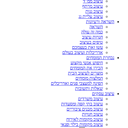
עיצוב ממ"ד
עיצוב מרתף
עיצוב גגות
עיצוב עליית גג
השראה ורעיונות
השראה
כמה זה עולה
חנויות עיצוב
טיפים בעיצוב
עשו זאת בעצמכם
אדריכלות ועיצוב בעולם
נבחרת המומחים
חיפוש אנשי מקצוע
הכירו את המומחים
מוצרים לעיצוב הבית
המלצות מומחים
הפינה למעצבי פנים ואדריכלים
שאלות ותשובות
עיצוב עסקים
עיצוב משרדים
עיצוב בתי קפה ומסעדות
עיצוב מבנים ציבוריים
עיצוב חנויות
עיצוב מקומות לאירוח
עיצוב מקומות בילוי ופנאי