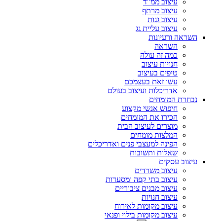
עיצוב ממ"ד
עיצוב מרתף
עיצוב גגות
עיצוב עליית גג
השראה ורעיונות
השראה
כמה זה עולה
חנויות עיצוב
טיפים בעיצוב
עשו זאת בעצמכם
אדריכלות ועיצוב בעולם
נבחרת המומחים
חיפוש אנשי מקצוע
הכירו את המומחים
מוצרים לעיצוב הבית
המלצות מומחים
הפינה למעצבי פנים ואדריכלים
שאלות ותשובות
עיצוב עסקים
עיצוב משרדים
עיצוב בתי קפה ומסעדות
עיצוב מבנים ציבוריים
עיצוב חנויות
עיצוב מקומות לאירוח
עיצוב מקומות בילוי ופנאי