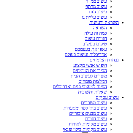
עיצוב ממ"ד
עיצוב מרתף
עיצוב גגות
עיצוב עליית גג
השראה ורעיונות
השראה
כמה זה עולה
חנויות עיצוב
טיפים בעיצוב
עשו זאת בעצמכם
אדריכלות ועיצוב בעולם
נבחרת המומחים
חיפוש אנשי מקצוע
הכירו את המומחים
מוצרים לעיצוב הבית
המלצות מומחים
הפינה למעצבי פנים ואדריכלים
שאלות ותשובות
עיצוב עסקים
עיצוב משרדים
עיצוב בתי קפה ומסעדות
עיצוב מבנים ציבוריים
עיצוב חנויות
עיצוב מקומות לאירוח
עיצוב מקומות בילוי ופנאי