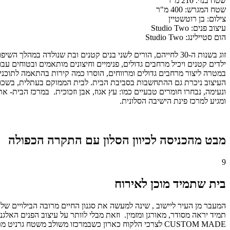
שטח בנוי:
210
מ"ר
שטח המגרש:
400
מ"ר
צילום:
בן רוטשטיין
עיצוב פנים:
Studio Two
הום סטיילינג:
Studio Two
ילדים קטנים ויכיל מרחבים גדולים, פנימיים וחיצונים מותאמים ובטוחים
במטרה ליצור מרחבים גדולים ומרווחים, הוסרו כמה קירות בהתאמה לתוכני
העיצוב ניכרת גם ההתחשבות בסביבת הבית. לבית הממוקם בעתלית, בשכונת 
ונעימה, נבחרו חומרים טבעיים כמו: עץ אגוז, אבן וזכוכית. במרכז הבית-
ומגיע למרכז פינת הישיבה הסלונית.
מבט מהכניסה לכיוון הסלון עם התקרה הכפולה
9
בית שתמיד מוכן לאירוח
המעבר מן העיר ליישוב , שינה למעשה את סגנון החיים מרובה הבילויים של 
תמיד יראה מסודר, מאורגן ומזמין. וזאת מבלי לוותר על עיצוב הפנים האלג
CUSTOM MADE לצרכי הלקוח כארון כשבמרכזו משולב משטח גרניט מרשים.