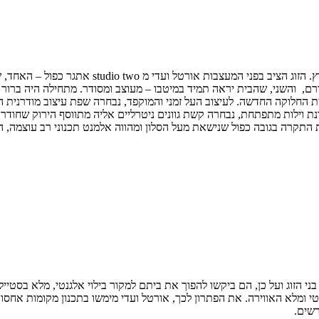
זוג בשנות ה-30 לחייהם, הורים לשני בנים קטנים ובת
 עבורם, והשני, שהבית יראה תמיד במיטבו – מעוצב ומסודר. מתחילה היה 
ת החלוקה החדשה. לעיצוב העל זמני והמוקפד, נבחרה שפת עיצוב מודרנית המ
וילות מתפתחת, נבחרה קשת גוונים ניטרליים אליה מתווסף הירוק שחודר פנ
 את התקרה בגובה כפול שנישאת מעל הסלון ומהווה אלמנט תכנוני רב עוצמה,
בני הזוג ועל כן, הם ביקשו להפוך את ביתם למקור בילוי אלגנטי, מלא בסטיי
נטי ומלא האווירה. את הפתרון לכך, אורטל ועדי מימשו בתכנון מקומות אחס