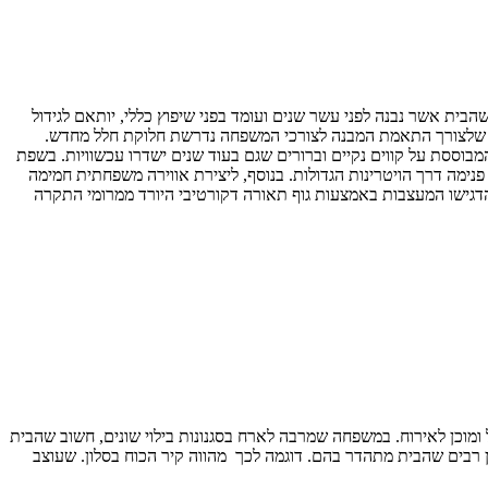
 שנולדה במהלך השיפוץ. הזוג הציב בפני המעצבות אורטל ועדי מ studio two אתגר כפול – האחד, שהבית אשר נבנה לפני עשר שנים ועומד בפני שיפוץ כללי, יותאם לגידול
ברור שלצורך התאמת המבנה לצורכי המשפחה נדרשת חלוקת חלל מחדש.
בוססת על קווים נקיים וברורים שגם בעוד שנים ישדרו עכשוויות. בשפת
ימה דרך הויטרינות הגדולות. בנוסף, ליצירת אווירה משפחתית חמימה
 הדגישו המעצבות באמצעות גוף תאורה דקורטיבי היורד ממרומי התקרה
ל ומוכן לאירוח. במשפחה שמרבה לארח בסגנונות בילוי שונים, חשוב שהבית
ון רבים שהבית מתהדר בהם. דוגמה לכך מהווה קיר הכוח בסלון. שעוצב