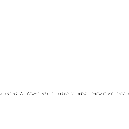
ב בלחיצת כפתור. עיצוב משולב AI הופך את התהליך לחלום יצירתי משוגע ללא גבולות