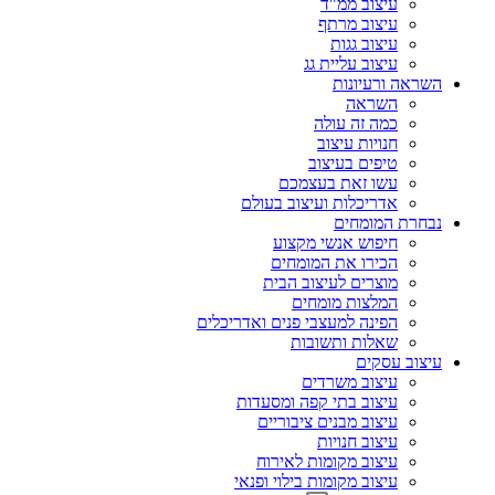
עיצוב ממ"ד
עיצוב מרתף
עיצוב גגות
עיצוב עליית גג
השראה ורעיונות
השראה
כמה זה עולה
חנויות עיצוב
טיפים בעיצוב
עשו זאת בעצמכם
אדריכלות ועיצוב בעולם
נבחרת המומחים
חיפוש אנשי מקצוע
הכירו את המומחים
מוצרים לעיצוב הבית
המלצות מומחים
הפינה למעצבי פנים ואדריכלים
שאלות ותשובות
עיצוב עסקים
עיצוב משרדים
עיצוב בתי קפה ומסעדות
עיצוב מבנים ציבוריים
עיצוב חנויות
עיצוב מקומות לאירוח
עיצוב מקומות בילוי ופנאי