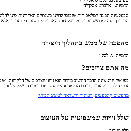
עיצוב פנים:
אלברט אסקולה
הדמיות: :
אלברט אסקולה
טכנולוגיות הבינה המלאכותית שנכנסו לחיינו בשנתיים האחרונות שינו לחל
המטורף הזה לא משפיע רק עלי ועל צוות האדריכלים שעובדים איתי, אלא 
מהפכה של ממש בתהליך היצירה
הדמיית AI לסלון
מה אתם צריכים?
בפגישה הראשונה הדבר החשוב ביותר הוא זיהוי הצרכים של הלקוחות: יש
אופי הילדים וההורים, מידת הבלאגן והאינטנסיביות בעבודה. שלל של זויות שישפיעו על העיצוב, על 
מחפשים קונספטים, רעיונות והשראה לעיצוב הבית?
שלל זוויות שמשפיעות על העיצוב
סלון מעוצב