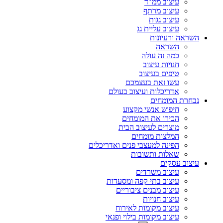
עיצוב ממ"ד
עיצוב מרתף
עיצוב גגות
עיצוב עליית גג
השראה ורעיונות
השראה
כמה זה עולה
חנויות עיצוב
טיפים בעיצוב
עשו זאת בעצמכם
אדריכלות ועיצוב בעולם
נבחרת המומחים
חיפוש אנשי מקצוע
הכירו את המומחים
מוצרים לעיצוב הבית
המלצות מומחים
הפינה למעצבי פנים ואדריכלים
שאלות ותשובות
עיצוב עסקים
עיצוב משרדים
עיצוב בתי קפה ומסעדות
עיצוב מבנים ציבוריים
עיצוב חנויות
עיצוב מקומות לאירוח
עיצוב מקומות בילוי ופנאי