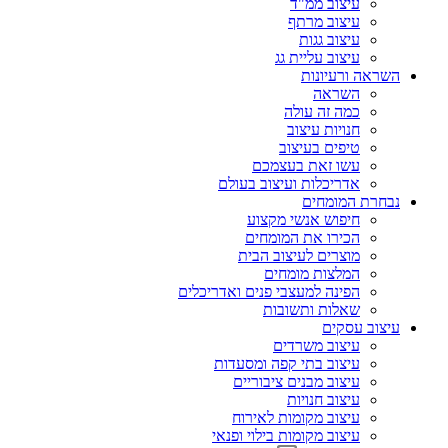
עיצוב ממ"ד
עיצוב מרתף
עיצוב גגות
עיצוב עליית גג
השראה ורעיונות
השראה
כמה זה עולה
חנויות עיצוב
טיפים בעיצוב
עשו זאת בעצמכם
אדריכלות ועיצוב בעולם
נבחרת המומחים
חיפוש אנשי מקצוע
הכירו את המומחים
מוצרים לעיצוב הבית
המלצות מומחים
הפינה למעצבי פנים ואדריכלים
שאלות ותשובות
עיצוב עסקים
עיצוב משרדים
עיצוב בתי קפה ומסעדות
עיצוב מבנים ציבוריים
עיצוב חנויות
עיצוב מקומות לאירוח
עיצוב מקומות בילוי ופנאי