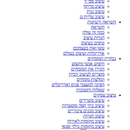
עיצוב ממ"ד
עיצוב מרתף
עיצוב גגות
עיצוב עליית גג
השראה ורעיונות
השראה
כמה זה עולה
חנויות עיצוב
טיפים בעיצוב
עשו זאת בעצמכם
אדריכלות ועיצוב בעולם
נבחרת המומחים
חיפוש אנשי מקצוע
הכירו את המומחים
מוצרים לעיצוב הבית
המלצות מומחים
הפינה למעצבי פנים ואדריכלים
שאלות ותשובות
עיצוב עסקים
עיצוב משרדים
עיצוב בתי קפה ומסעדות
עיצוב מבנים ציבוריים
עיצוב חנויות
עיצוב מקומות לאירוח
עיצוב מקומות בילוי ופנאי