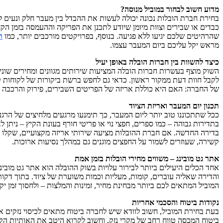
מדוע חשוב לבחור במוביל מנוסה?
בחירת חברת הובלות נכונה יכולה לעשות את ההבדל בין מעבר חלק ונעים לבי
כבדים או שבירים וצוות מיומן שיודע לתכנן את הפריקה וההעמסה בזמן הקצ
שהרהיטים שלכם יגיעו ללא פגיעה. בנוסף, בפרויקטים מורכבים יותר, כמו
ה
מראש יקל עליכם ביום המעבר עצמו.
כיצד להשוות בין חברות הובלה באופן יעיל
השוק מוצף בעשרות חברות הובלה המציעות שירותים מגוונים ומחירים שונ
לקבל חוות דעת ממקור ראשון. כדאי גם לחפש ברשת ביקורות של לקוחות קו
של החברה: האם היא כוללת אריזה של הפריטים השבירים, פירוק והרכבה של
תכנון יום המעבר ואריזת הציוד
ככל שתתכוננו טוב יותר ליום המעבר, כך תימנעו מרגעים מלחיצים של הרג
בתדירות גבוהה – כמו ספרים, חפצי נוי או פריטי חורף בעונת הקיץ – נית
בדירה החדשה. אם חברת ההובלות מציעה שירותי אריזה מקצועיים, שקלו לנצל
קשירה, שעוזרים לשמור על החפצים מוגנים גם במהלך נסיעות ארוכות.
אתר גט מובינג – משווים מחירי הובלות בזמן אמת
אחד הכלים היעילים ביותר לבירור עלויות בשוק ההובלה הוא אתר גט מובי
והדירה שאליה עוברים, קומות, מעליות וכמות משוערת של ציוד. בתוך דקו
המוביל המתאים לכם ביותר מבחינת מחיר, זמינות והמלצות – ולחסוך זמן
נקודות ביטוח והסכמי אחריות
בעת בחירת המוביל, חשוב לוודא שיש לחברה ביטוח מתאים לכיסוי נזקים אפ
ביטוח המכסה טווח רחב של מקרי נזק, וחשוב לקרוא היטב את האותיות הק