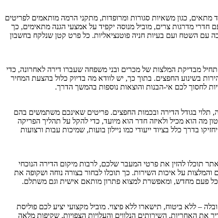
יוד מתאים, כגון משאיות סגורות ומרופדות, מתקני הרמה מותאמים לפריטים
 חדרי מדרגות צרים, מוביל מנוסה יקפיד על אמצעי הגנה מתאימים, כך
ה עם השטח ועם בעיות חניה פוטנציאליות. כל פרט קטן שנלקח בחשבון
תחיל מבדיקת המלצות של מכרים ובני משפחה שעברו דירה לאחרונה, כדי
רות בשינוע החפצים. בתוך כך, יש לוודא מה בדיוק כלול בהצעת המחיר
ות לחסוך לכם אי-הבנות והוצאות נוספות בהמשך הדרך.
לה, תלוי בגודל הדירה ובכמות החפצים. פריטים שאינכם משתמשים בהם
ון מה הוא מכיל ולאיזה חדר הוא מיועד, כדי להקל על תהליך הפריקה
ו בדרך כלל בציוד ייעודי כמו ניילון בועות, שמיכות עבות ורצועות
אתר תוכלו להזין את פרטי המעבר שלכם, לרבות מיקום הדירה הנוכחי
 והמלצות על איכות השירות. כך תוכלו לבחור בצורה נוחה ושקופה את
 בכל פעם מחדש, ומאפשרת למצוא פתרון מותאם אישית וגם משתלם.
לה – ללא ביטוח, תישארו ללא פיצוי. מוביל מקצועי יציע לכם פוליסת
 את האחריות, השירותים הנלווים והעלויות הצפויות. שקיפות מלאה