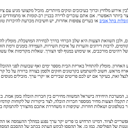
ן אירוע מלחיץ וכרוך בעיכובים ונזקים מיותרים. מוביל מקצועי מגיע עם צ
ר ביותר האפשרי. אם אתם עוברים לדירה בבניין רב-קומות או מתמודדים עם
ובלות בתל אביב
או בערים צפופות אחרות, יש חשיבות מכרעת להיכרות טוב
ים, ולכן השוואת הצעות היא שלב הכרחי בדרך לבחירה המושכלת. מומלץ לה
דמים, לרבות דירוגים והערות על איכות השירות, העמידה בזמנים ורמת הזהי
 רהיטים מורכבים, או שימוש במנוף לפי הצורך. שאלות מקדימות אלו עשוי
ע האחרון. מומלץ להתחיל באריזת הבית מספר ימים ואף שבועות לפני ההוב
ן לארוז מראש. חשוב להשתמש בקרטונים חזקים ולסמן בצורה ברורה על כל קרט
 זאת, בעיקר אם יש לכם פריטים שבירים או יקרי ערך. מובילים מנוסים יחזיק
נג, המערכת היחידה בישראל המשווה מחירים בין חברות הובלה בזמן אמת. ב
ת תקבלו הצעות מחיר ממספר חברות הובלה, לצד ביקורות של לקוחות קודמים
 יקר בטלפונים ושאלות חוזרות. שקיפות זו משחררת אתכם מהצורך להתמקח
שריים לציוד. דמיינו תרחיש בו פריט יקר ערך נפגע במהלך ההעמסה או ההוב
טנות של הפוליסה. כמו כן, אל תהססו לבקש העתק בכתב של ההסכם המסדיר