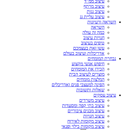
עיצוב ממ"ד
עיצוב מרתף
עיצוב גגות
עיצוב עליית גג
השראה ורעיונות
השראה
כמה זה עולה
חנויות עיצוב
טיפים בעיצוב
עשו זאת בעצמכם
אדריכלות ועיצוב בעולם
נבחרת המומחים
חיפוש אנשי מקצוע
הכירו את המומחים
מוצרים לעיצוב הבית
המלצות מומחים
הפינה למעצבי פנים ואדריכלים
שאלות ותשובות
עיצוב עסקים
עיצוב משרדים
עיצוב בתי קפה ומסעדות
עיצוב מבנים ציבוריים
עיצוב חנויות
עיצוב מקומות לאירוח
עיצוב מקומות בילוי ופנאי