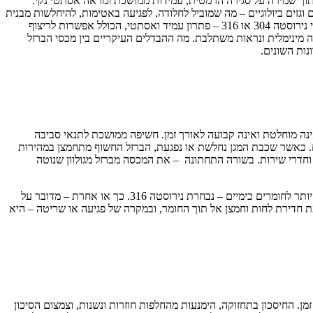
 תוך שמירה על סגירה הרמטית, עמידות ממושכת ומראה אסתטי נקי.
זים ביולוגיים – מה שמוביל לחלודה, לפגיעה באטימות, להיחלשות מבנית
ואף לסיכון בריאותי ותברואתי. בעקבות זאת, הנראות נפגעת והתחזוקה הופכת תכופה ויקרה. אי לכך, בשנים האחרונות הולכת ומתבססת העדפה למכסי נירוסטה 304 או 316 – פתרון עמיד ואסתטי, הכולל אפשרות לריצוף
 מינימלית ונראות משתלבת. מה ההבדלים העיקריים בין מכסי הברזל
נות השונים.
 אינה מוחלטת ואינה קבועה לאורך זמן. חשיפה ממושכת לתנאי סביבה
ירים. כאשר שכבת המגן נחלשת או נפגעת, הברזל החשוף מתחמצן במהירות
וז וחדרי שירות. בשורה התחתונה – את המכסה מברזל מגולוון שנוטה
מנגד, קיים כאמור פתרון יעיל הרבה יותר: לשוחות ביוב ניתן להשתמש במכסי נירוסטה לביוב 304, בעוד שלחדרי מכונות – שבהם נדרשת עמידות גבוהה יותר לחומרים כימיים – נבחרת נירוסטה 316. כך או אחרת – מדובר על
ת חדירת לחות וחמצן אל תוך החומר, ובמקרה של פגיעה או שריטה – היא
 למכסה ברזל – מדובר בהשקעה משתלמת לאורך זמן. החיסכון בתחזוקה, הימנעות מהחלפות חוזרות ונשנות, וצמצום הסיכון