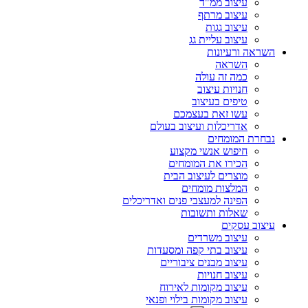
עיצוב ממ"ד
עיצוב מרתף
עיצוב גגות
עיצוב עליית גג
השראה ורעיונות
השראה
כמה זה עולה
חנויות עיצוב
טיפים בעיצוב
עשו זאת בעצמכם
אדריכלות ועיצוב בעולם
נבחרת המומחים
חיפוש אנשי מקצוע
הכירו את המומחים
מוצרים לעיצוב הבית
המלצות מומחים
הפינה למעצבי פנים ואדריכלים
שאלות ותשובות
עיצוב עסקים
עיצוב משרדים
עיצוב בתי קפה ומסעדות
עיצוב מבנים ציבוריים
עיצוב חנויות
עיצוב מקומות לאירוח
עיצוב מקומות בילוי ופנאי