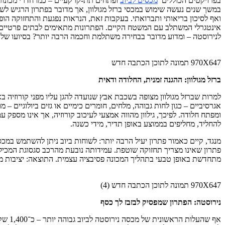
בפרויקטים הכוללים
מכסים לביוב
ופתחים תת-קרקעיים – כמו חדרי מכונות
במשך שנים נעשה שימוש במכסי ברזל מגולוון, אך מדובר בפתרון הרגיש לש
אינטגרלי המשתלב עם המשטח הקיים. הפתרונות מתאימים לבתים פרטיים, ל
לנירוסטה – ומדוע מדובר בבחירה משתלמת וחכמה הרבה יותר? בסיועו של קו
970X647 תמונה לתוכן הכתבה חדש
ברזל מגולוון: ההגנה זמנית, החלודה ודאית
למרות שברזל מגולוון מצופה בשכבת אבץ שנועדה להגן עליו מפני קורוזיה ב
אגרסיביים – כגון לחות גבוהה, מלחים, חומרים כימיים או גזים ביולוגיי
ומפתח חלודה. לפיכך, גילוון מהווה אמצעי לעיכוב קורוזיה, אך אינו מספק
להחליד, מחליפים בממוצע באופן תדיר, מידי כשנה.
פתרון שאינו מצריך תחזוקה שוטפת. עמידותה נובעת מהרכב סגסוגת המכיל 
מתחדשת באופן טבעי בתהליך המכונה פסיבציה עצמית. התוצאה: יציבות מב
970X647 תמונה לתוכן הכתבה חדש (4)
נירוסטה: הפתרון שמפסיק לבזבז לך כסף