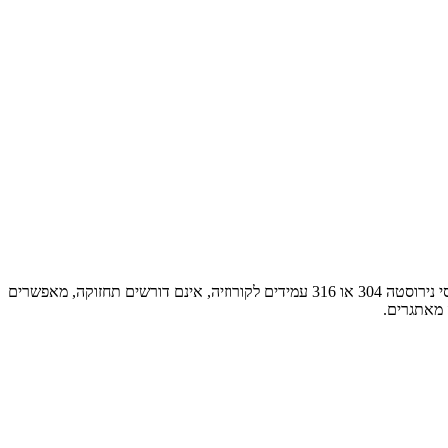
למרות המחיר ההתחלתי הנמוך, מכסי ביוב, ניקוז וחדרי מכונות מברזל מגולוון נוטים להחליד, להתקלף ולדרוש החלפה כמעט מדי שנה. בניגוד אליהם, מכסי נירוסטה 304 או 316 עמידים לקורוזיה, אינם דורשים תחזוקה, מאפשרים
 מאתגרים.