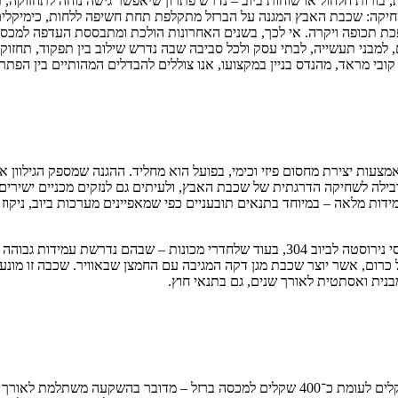
, בורות חלחול או שוחות ביוב – נדרש פתרון שיאפשר גישה נוחה לתחזוקה,
חיקה: שכבת האבץ המגנה על הברזל מתקלפת תחת חשיפה ללחות, כימיקלים וג
מבני תעשייה, לבתי עסק ולכל סביבה שבה נדרש שילוב בין תפקוד, תחזוקה
בי מראד, מהנדס בניין במקצועו, אנו צוללים להבדלים המהותיים בין הפתרו
אמצעות יצירת מחסום פיזי וכימי, בפועל הוא מחליד. ההגנה שמספק הגילוון
ם – מובילה לשחיקה הדרגתית של שכבת האבץ, ולעיתים גם לנזקים מכניים יש
 עמידות מלאה – במיוחד בתנאים תובעניים כפי שמאפיינים מערכות ביוב, ניק
כרום, אשר יוצר שכבת מגן דקה המגיבה עם החמצן שבאוויר. שכבה זו מונע
נית ואסתטית לאורך שנים, גם בתנאי חוץ.
אף שהעלות הראשונית של מכסה נירוסטה לביוב גבוהה יותר – כ־1,400 שקלים לעומת כ־400 שקלים