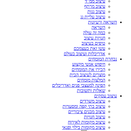
עיצוב ממ"ד
עיצוב מרתף
עיצוב גגות
עיצוב עליית גג
השראה ורעיונות
השראה
כמה זה עולה
חנויות עיצוב
טיפים בעיצוב
עשו זאת בעצמכם
אדריכלות ועיצוב בעולם
נבחרת המומחים
חיפוש אנשי מקצוע
הכירו את המומחים
מוצרים לעיצוב הבית
המלצות מומחים
הפינה למעצבי פנים ואדריכלים
שאלות ותשובות
עיצוב עסקים
עיצוב משרדים
עיצוב בתי קפה ומסעדות
עיצוב מבנים ציבוריים
עיצוב חנויות
עיצוב מקומות לאירוח
עיצוב מקומות בילוי ופנאי