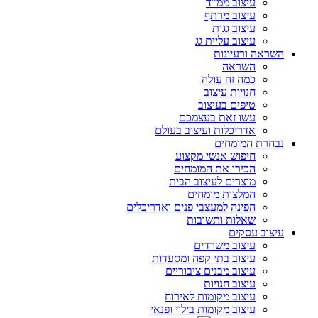
עיצוב ממ"ד
עיצוב מרתף
עיצוב גגות
עיצוב עליית גג
השראה ורעיונות
השראה
כמה זה עולה
חנויות עיצוב
טיפים בעיצוב
עשו זאת בעצמכם
אדריכלות ועיצוב בעולם
נבחרת המומחים
חיפוש אנשי מקצוע
הכירו את המומחים
מוצרים לעיצוב הבית
המלצות מומחים
הפינה למעצבי פנים ואדריכלים
שאלות ותשובות
עיצוב עסקים
עיצוב משרדים
עיצוב בתי קפה ומסעדות
עיצוב מבנים ציבוריים
עיצוב חנויות
עיצוב מקומות לאירוח
עיצוב מקומות בילוי ופנאי