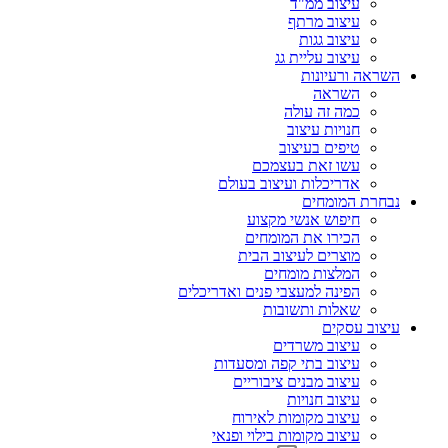
עיצוב ממ"ד
עיצוב מרתף
עיצוב גגות
עיצוב עליית גג
השראה ורעיונות
השראה
כמה זה עולה
חנויות עיצוב
טיפים בעיצוב
עשו זאת בעצמכם
אדריכלות ועיצוב בעולם
נבחרת המומחים
חיפוש אנשי מקצוע
הכירו את המומחים
מוצרים לעיצוב הבית
המלצות מומחים
הפינה למעצבי פנים ואדריכלים
שאלות ותשובות
עיצוב עסקים
עיצוב משרדים
עיצוב בתי קפה ומסעדות
עיצוב מבנים ציבוריים
עיצוב חנויות
עיצוב מקומות לאירוח
עיצוב מקומות בילוי ופנאי