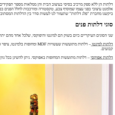
דלתות הן ללא ספק מרכיב בסיסי בעיצוב הבית והן ממלאות מספר תפקידים 
אלמנט עיצובי בפני עצמו שמוסיף צבע, טקסטורה ומורכבות לחלל הפנים בב
ביקשנו מחברת "פלג דלתות" שתעזור לנו לעשות סדר בין הדלתות המסתובב
סוגי דלתות פנים
שני הסוגים העיקריים כיום בשוק הם למינטו והיפוקסי, שלכל אחד מהם יתרו
דלתות למינטו
– דלתות מתועשות שעשויות
MDF
ומחופות בלמינטו, ציפוי 
קבועים.
דלתות אפוקסי
– דלתות מתועשות המחופות באפוקסי. ניתן להשיגן בכל גוון ו