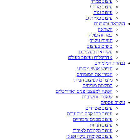
עיצוב ממ"ד
עיצוב מרתף
עיצוב גגות
עיצוב עליית גג
השראה ורעיונות
השראה
כמה זה עולה
חנויות עיצוב
טיפים בעיצוב
עשו זאת בעצמכם
אדריכלות ועיצוב בעולם
נבחרת המומחים
חיפוש אנשי מקצוע
הכירו את המומחים
מוצרים לעיצוב הבית
המלצות מומחים
הפינה למעצבי פנים ואדריכלים
שאלות ותשובות
עיצוב עסקים
עיצוב משרדים
עיצוב בתי קפה ומסעדות
עיצוב מבנים ציבוריים
עיצוב חנויות
עיצוב מקומות לאירוח
עיצוב מקומות בילוי ופנאי