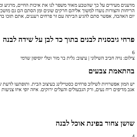
מדענים מעידים על כך שהטבע מאוד משפר לנו את איכות החיים, מרגיע ומשמ
הריחות והצורות נועדו למשוך אליהם חרקים שונים ומן הסתם הם גם מושכי
יום האהבה, אפשר סתם להגיע הביתה עם זר פרחים רעננים, אתם תזכו בחיו
פרחי גיבסנית לבנים בתוך כד לבן על שידה לבנה
6
צילום: נויה חביב השילוני | עיצוב: גלית בר מור וטלי יוסיפון שדמי
בהתאמת צבעים
יש המון אפשרויות לשילוב פרחים כסטיילינג בעיצוב הבית. ותופתעו לדעת ש
אגב מדיפים ריח נעים, ורק הגבעולים והעלים ירוקים. איזה יופי איזו צניעות ו
שושן צחור בפינת אוכל לבנה
4