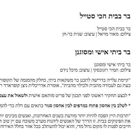
בר בבית הכי סטייל
בר בבית הכי סטייל
צילום: מאור מויאל | עיצוב: שגית בר-חן
בר ביתי אישי ומסוגנן
בר ביתי אישי ומסוגנן
צילום: תמיר רוגובסקי | עיצוב: מיכל נידם
"קיימת עלייה בדרישה לתכנן בר משקאות ביתי, כחלק מהמגמה של תקופות שה
כעת גם לעבודה מהבית ולבילוי מהבית", אומרת אדריכלית ניצן קופרארד רז
* לבצע תחקיר ראשוני לפני תכנון של פריט מותאם אישית
ולשאול את עצמנ
*
לשלב בין אחסון פתוח במדפים לבין אחסון סגור
בתאים עם דלת כדי להמעי
"תרבות היין הפכה להיות יותר מודעת בשנים האחרונות, ואנשים מבינים 
את הפינוקים בבית. זו הדרך של האנשים ליהנות מערב משובח עם יין טוב ו
חייבים לפנות לו מקום גדול מדי, והוא יכול להשתלב בכל אזור בחלל האירו