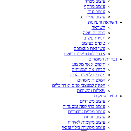
עיצוב ממ"ד
עיצוב מרתף
עיצוב גגות
עיצוב עליית גג
השראה ורעיונות
השראה
כמה זה עולה
חנויות עיצוב
טיפים בעיצוב
עשו זאת בעצמכם
אדריכלות ועיצוב בעולם
נבחרת המומחים
חיפוש אנשי מקצוע
הכירו את המומחים
מוצרים לעיצוב הבית
המלצות מומחים
הפינה למעצבי פנים ואדריכלים
שאלות ותשובות
עיצוב עסקים
עיצוב משרדים
עיצוב בתי קפה ומסעדות
עיצוב מבנים ציבוריים
עיצוב חנויות
עיצוב מקומות לאירוח
עיצוב מקומות בילוי ופנאי