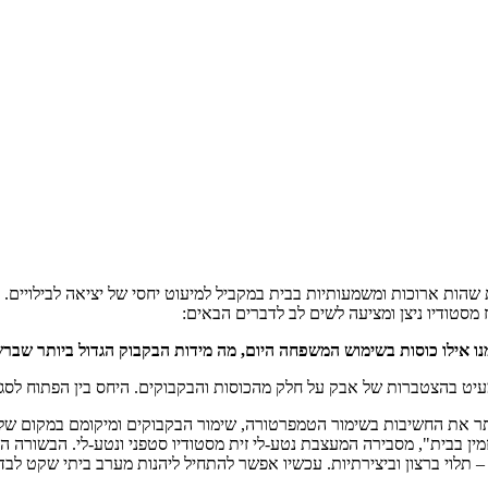
ות ארוכות ומשמעותיות בבית במקביל למיעוט יחסי של יציאה לבילויים. 'ב
 מסטודיו ניצן ומציעה לשים לב לדברים הבאים:
ו אילו כוסות בשימוש המשפחה היום, מה מידות הבקבוק הגדול ביותר שברשו
ט בהצטברות של אבק על חלק מהכוסות והבקבוקים. היחס בין הפתוח לסגור 
יותר את החשיבות בשימור הטמפרטורה, שימור הבקבוקים ומיקומם במקום של 
זמין בבית", מסבירה המעצבת נטע-לי זית מסטודיו סטפני ונטע-לי. הבשורה
ח – תלוי ברצון וביצירתיות. עכשיו אפשר להתחיל ליהנות מערב ביתי שקט ל