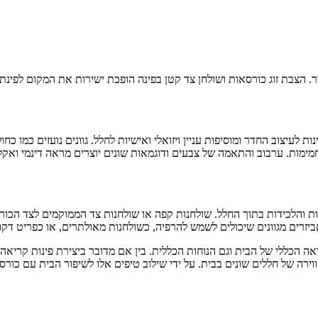
. הצבת זוג כורסאות ושולחן צד קטן בפינה הופכת ישירות את המקום לפינת 
 לעיצוב החדר ומוסיפות עניין ויזואלי ואישיות לחלל. גוונים נועזים כמו כח
וחמימות. ערבוב והתאמה של צבעים ודוגמאות שונים יוצרים מראה דינמי ואק
ות והלכידות בתוך החלל. שולחנות קפה או שולחנות צד הממוקמים לצד הכ
יזרים מגוונים שיכולים לשמש להרפיה, כשולחנות מאולתרים, או כפריט דקור
כללי של הבית וגם הנוחות הכללית. בין אם מדובר ביצירת פינות קריאה נעי
וירה של חללים שונים בבית. על ידי שילוב טיפים אלו לשיפור הבית עם כור