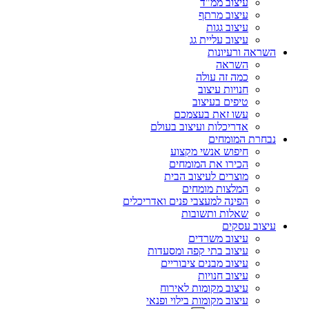
עיצוב ממ"ד
עיצוב מרתף
עיצוב גגות
עיצוב עליית גג
השראה ורעיונות
השראה
כמה זה עולה
חנויות עיצוב
טיפים בעיצוב
עשו זאת בעצמכם
אדריכלות ועיצוב בעולם
נבחרת המומחים
חיפוש אנשי מקצוע
הכירו את המומחים
מוצרים לעיצוב הבית
המלצות מומחים
הפינה למעצבי פנים ואדריכלים
שאלות ותשובות
עיצוב עסקים
עיצוב משרדים
עיצוב בתי קפה ומסעדות
עיצוב מבנים ציבוריים
עיצוב חנויות
עיצוב מקומות לאירוח
עיצוב מקומות בילוי ופנאי