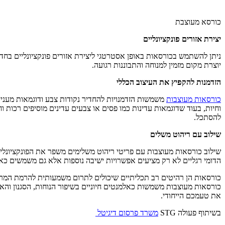
כורסא מעוצבת
יצירת אזורים פונקציונליים
ניתן להשתמש בכורסאות באופן אסטרטגי ליצירת אזורים פונקציונליים בחדר
יוצרת מקום מזמין למנוחה והתבוננות רגועה.
הזדמנות להקפיץ את העיצוב הכללי
כורסאות מעוצבות
משמשות הזדמנויות להחדיר נקודות צבע ודוגמאות מעניינות
וחיות, בעוד שדוגמאות עדינות כמו פסים או צבעים עדינים מוסיפים רכות 
להסתכל.
שילוב עם ריהוט משלים
שילוב כורסאות מעוצבות עם פריטי ריהוט משלימים משפר את הפונקציונלי
הדומי רגליים לא רק מציעים אפשרויות ישיבה נוספות אלא גם משמשים כאב
כורסאות הן רהיטים רב תכליתיים שיכולים לתרום משמעותית להרמת המראה ה
כורסאות מעוצבות משמשות כאלמנטים חיוניים בשיפור הנוחות, הסגנון והאו
את טעמכם הייחודי.
בשיתוף פעולה STG
משרד פרסום דיגיטל