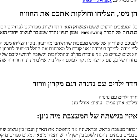
הום סטיילינג:
Ease – Swings
הן ניסו, הצליחו וחולקות אתכם את החוויה
כל המעצבים יודעים ששם המשחק הוא: התחדשות. מפרויקט לפרויקט הם מר
בנדנדות של חברת eaes swing טמון רעיון נהדר שמעבר לעיצוב ייחודי הוא משמח ילדים ומבוגרים.
לפניכם סיפוריהן של שלוש מעצבות שהתלהבו מהרעיון, ניסו והצליחו מעל 
לפי מידה. לפיכך בעבודתי אני קודם כל מאבחנת את החלל המיועד לתכנון וע
האנשים שגרים בו, אני עובדת מהלב ובהתלהבות וקשובה לרחשי ליבם של לק
בחדרו של בן, עם קריצה מתוקה לעולם הקולינרי, שילבתי נדנדה וורודה שה
חדר ילדים עם נדנדה דגם מקרון וורוד
חדר ילדים עם נדנדה
צילום: אורן עמוס | עיצוב: אורלי גונן
איזון בגישתה של המעצבת מיה גונן:
״בתור מעצבת בראש ובראשונה אני מחפשת את האיזון הנכון בין עיצוב יפה,
טבעיים בבתים. נוהגת לשלב בין ישן לחדש ותמיד מוצאת מקום לפריטים קט