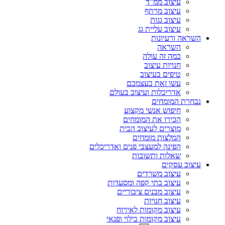
עיצוב ממ"ד
עיצוב מרתף
עיצוב גגות
עיצוב עליית גג
השראה ורעיונות
השראה
כמה זה עולה
חנויות עיצוב
טיפים בעיצוב
עשו זאת בעצמכם
אדריכלות ועיצוב בעולם
נבחרת המומחים
חיפוש אנשי מקצוע
הכירו את המומחים
מוצרים לעיצוב הבית
המלצות מומחים
הפינה למעצבי פנים ואדריכלים
שאלות ותשובות
עיצוב עסקים
עיצוב משרדים
עיצוב בתי קפה ומסעדות
עיצוב מבנים ציבוריים
עיצוב חנויות
עיצוב מקומות לאירוח
עיצוב מקומות בילוי ופנאי