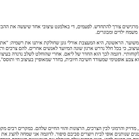
גישים צורך להתחדש. לפעמים, די באלמנט עיצובי אחד שיעשה את ההבדל 
המשוער. הראשונה, היא המעצבת אורלי גונן שחולקת איתנו את רשמיה: "את 
יצוב, כי בכל חלל נדרש ארגון שונה המיועד לאנשים אחרים. להם צרכים ורצו
וחותיי. דוגמה לכך הוא החדר של ליאם. אחרי שהוחלט לשלב נדנדה בעיצוב
וא צבע אופטימי שמעודד חשיבה חיובית, בחדר שמאופיין בעיצוב חי ותוסס".
 מדויק והרמוני לבין הצרכים, הרצונות והווי החיים שלהם. במקרים רבים 
נים שנותנים אופי לבית ויוצרים סביבם סיפור. לדוגמה אני שמחה להציג א