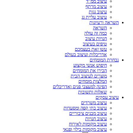
עיצוב ממ"ד
עיצוב מרתף
עיצוב גגות
עיצוב עליית גג
השראה ורעיונות
השראה
כמה זה עולה
חנויות עיצוב
טיפים בעיצוב
עשו זאת בעצמכם
אדריכלות ועיצוב בעולם
נבחרת המומחים
חיפוש אנשי מקצוע
הכירו את המומחים
מוצרים לעיצוב הבית
המלצות מומחים
הפינה למעצבי פנים ואדריכלים
שאלות ותשובות
עיצוב עסקים
עיצוב משרדים
עיצוב בתי קפה ומסעדות
עיצוב מבנים ציבוריים
עיצוב חנויות
עיצוב מקומות לאירוח
עיצוב מקומות בילוי ופנאי