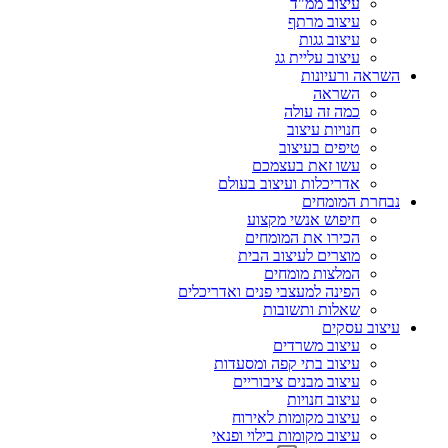
עיצוב ממ"ד
עיצוב מרתף
עיצוב גגות
עיצוב עליית גג
השראה ורעיונות
השראה
כמה זה עולה
חנויות עיצוב
טיפים בעיצוב
עשו זאת בעצמכם
אדריכלות ועיצוב בעולם
נבחרת המומחים
חיפוש אנשי מקצוע
הכירו את המומחים
מוצרים לעיצוב הבית
המלצות מומחים
הפינה למעצבי פנים ואדריכלים
שאלות ותשובות
עיצוב עסקים
עיצוב משרדים
עיצוב בתי קפה ומסעדות
עיצוב מבנים ציבוריים
עיצוב חנויות
עיצוב מקומות לאירוח
עיצוב מקומות בילוי ופנאי