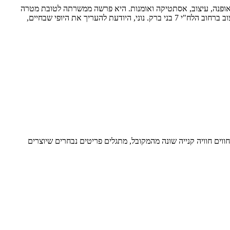
ד התעניינה בעולם העיצוב והיופי, אופנה, עיצוב, אסתטיקה ואומנות. היא פרשה ממשרתה לטובת מטרה
אחת לפתוח מקום לחומרי גמר ייחודיים מיועדים לעיצוב פנים וחוץ. כך לפני כ-14 שנים היא הקימה את NONI'S GALLERY הממוקמת במתחם העיצוב ברחוב הלח"י 7 בני ברק. נוני, היודעת להעריך את היופי שבחיים,
ני הבאים שחווים חוויה קנייה שונה מהמקובל, מתגלים פריטים נבחרים שיוצרים