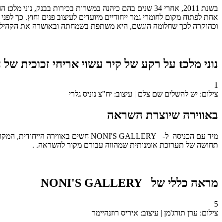
בשנת
וכהוקרה לכך שחלומה הוגשם, היא משתפת בשמחתה ובאושרה את הקהילה ב
נוני מלכt על רקע של קיר עשוי אריחי זכוכית של חברת SICIS
1
צילום: יש להשלים שם צלם | עיצוב: יח"צ נוניס גלרי
באווירה שיוצרת השראה
מיד עם הכניסה ל- NONI'S GALLERY ח
תחושה של תערוכת אומנותית שמהווה עבורם מקור להשראה. .
מראה כללי של NONI'S GALLERY
5
צילום: ערן תורג'מן | עיצוב: איריס רוזנהיימר