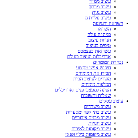
עיצוב ממ"ד
עיצוב מרתף
עיצוב גגות
עיצוב עליית גג
השראה ורעיונות
השראה
כמה זה עולה
חנויות עיצוב
טיפים בעיצוב
עשו זאת בעצמכם
אדריכלות ועיצוב בעולם
נבחרת המומחים
חיפוש אנשי מקצוע
הכירו את המומחים
מוצרים לעיצוב הבית
המלצות מומחים
הפינה למעצבי פנים ואדריכלים
שאלות ותשובות
עיצוב עסקים
עיצוב משרדים
עיצוב בתי קפה ומסעדות
עיצוב מבנים ציבוריים
עיצוב חנויות
עיצוב מקומות לאירוח
עיצוב מקומות בילוי ופנאי