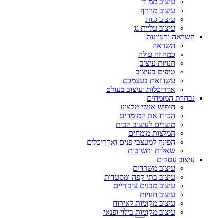
עיצוב ממ"ד
עיצוב מרתף
עיצוב גגות
עיצוב עליית גג
השראה ורעיונות
השראה
כמה זה עולה
חנויות עיצוב
טיפים בעיצוב
עשו זאת בעצמכם
אדריכלות ועיצוב בעולם
נבחרת המומחים
חיפוש אנשי מקצוע
הכירו את המומחים
מוצרים לעיצוב הבית
המלצות מומחים
הפינה למעצבי פנים ואדריכלים
שאלות ותשובות
עיצוב עסקים
עיצוב משרדים
עיצוב בתי קפה ומסעדות
עיצוב מבנים ציבוריים
עיצוב חנויות
עיצוב מקומות לאירוח
עיצוב מקומות בילוי ופנאי