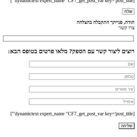
[dynamictext expert_name "CF7_get_post_var key='post_title'"]
תודה, פנייתך התקבלה בהצלחה
צרו קשר
רוצים ליצור קשר עם הספק? מלאו פרטים בטופס הבא:
[dynamictext expert_name "CF7_get_post_var key='post_title'"]