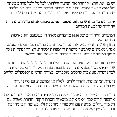
יש בנו את הרצון להחזיר את הנדנוד הילדותי לכל גיל ולכל מרחב.באתר
של ease אפשר למצוא נדנדות מעוצבות בצורת מקרון, דונאטס וגלידה
לצד נדנדות מעוצבות לחללים מוקפדים, בצורת הדומים וספספלים ת
ease הינו מותג חדש בתחום עיצוב הפנים. בease אנחנו מייצרים נדנדות
ייחודיות להלבשת המרחב.
המוצרים הייחודיים של ease מוקפדים מאוד הן בעיצובם והן באיכות
הגבוהה שלהם.
החזון שלנו הוא להעניק את הערך של תנועה בחיים ובמרחבים השונים.
אנחנו מאמינים שתנועה מייצרת הזדמנויות ושמחה. הצורך לנדנדות נולד
מתוך כמיהה להירגע, להיות בעצירה גם כשהתנועה נמצאת.
יש בנו את הרצון להחזיר את הנדנוד הילדותי לכל גיל ולכל מרחב.באתר
של ease אפשר למצוא נדנדות מעוצבות בצורת מקרון, דונאטס וגלידה
לצד נדנדות מעוצבות לחללים מוקפדים, בצורת הדומים וספספלים תלויים.
נדנדות המתאימות לחדרי ילדים, לסלון או למרפסת. ובנוסף נדנדות
שיכולות להיות פשוט מושלמות לבתי מלון, חדרי המתנה ומרחבי עבודה.
נורית צור, המייסדת והמעצבת של המותג
ease
. גרה בראש פינה ומגדלת
ארבעה ילדים לבד ״אני אופטימיסטית חסרת תקנה, חדורת מטרה עם
חלומות גדולים, מגיעה עם היסטוריה מורכבת ולא פשוטה ולכן מחויבת
ורוצה להפיץ שמחה דרך תנועה, צבעוניות וילדותיות.