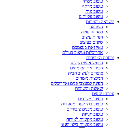
עיצוב ממ"ד
עיצוב מרתף
עיצוב גגות
עיצוב עליית גג
השראה ורעיונות
השראה
כמה זה עולה
חנויות עיצוב
טיפים בעיצוב
עשו זאת בעצמכם
אדריכלות ועיצוב בעולם
נבחרת המומחים
חיפוש אנשי מקצוע
הכירו את המומחים
מוצרים לעיצוב הבית
המלצות מומחים
הפינה למעצבי פנים ואדריכלים
שאלות ותשובות
עיצוב עסקים
עיצוב משרדים
עיצוב בתי קפה ומסעדות
עיצוב מבנים ציבוריים
עיצוב חנויות
עיצוב מקומות לאירוח
עיצוב מקומות בילוי ופנאי