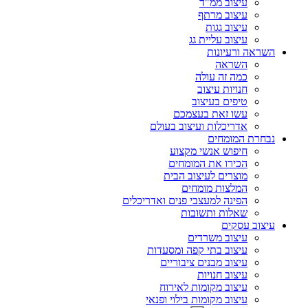
עיצוב ממ"ד
עיצוב מרתף
עיצוב גגות
עיצוב עליית גג
השראה ורעיונות
השראה
כמה זה עולה
חנויות עיצוב
טיפים בעיצוב
עשו זאת בעצמכם
אדריכלות ועיצוב בעולם
נבחרת המומחים
חיפוש אנשי מקצוע
הכירו את המומחים
מוצרים לעיצוב הבית
המלצות מומחים
הפינה למעצבי פנים ואדריכלים
שאלות ותשובות
עיצוב עסקים
עיצוב משרדים
עיצוב בתי קפה ומסעדות
עיצוב מבנים ציבוריים
עיצוב חנויות
עיצוב מקומות לאירוח
עיצוב מקומות בילוי ופנאי