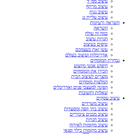
עיצוב ממ"ד
עיצוב מרתף
עיצוב גגות
עיצוב עליית גג
השראה ורעיונות
השראה
כמה זה עולה
חנויות עיצוב
טיפים בעיצוב
עשו זאת בעצמכם
אדריכלות ועיצוב בעולם
נבחרת המומחים
חיפוש אנשי מקצוע
הכירו את המומחים
מוצרים לעיצוב הבית
המלצות מומחים
הפינה למעצבי פנים ואדריכלים
שאלות ותשובות
עיצוב עסקים
עיצוב משרדים
עיצוב בתי קפה ומסעדות
עיצוב מבנים ציבוריים
עיצוב חנויות
עיצוב מקומות לאירוח
עיצוב מקומות בילוי ופנאי