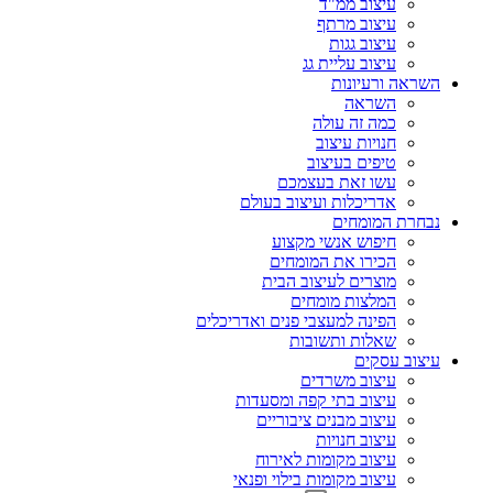
עיצוב ממ"ד
עיצוב מרתף
עיצוב גגות
עיצוב עליית גג
השראה ורעיונות
השראה
כמה זה עולה
חנויות עיצוב
טיפים בעיצוב
עשו זאת בעצמכם
אדריכלות ועיצוב בעולם
נבחרת המומחים
חיפוש אנשי מקצוע
הכירו את המומחים
מוצרים לעיצוב הבית
המלצות מומחים
הפינה למעצבי פנים ואדריכלים
שאלות ותשובות
עיצוב עסקים
עיצוב משרדים
עיצוב בתי קפה ומסעדות
עיצוב מבנים ציבוריים
עיצוב חנויות
עיצוב מקומות לאירוח
עיצוב מקומות בילוי ופנאי