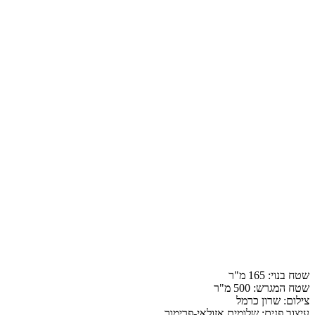
שטח בנוי:
165
מ"ר
שטח המגרש:
500
מ"ר
צילום:
שרון כרמל
עיצוב פנים:
שלומית אזולאי-פרימור