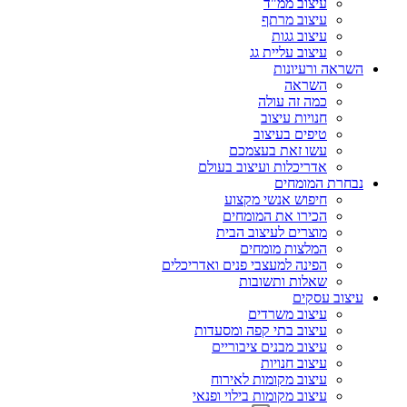
עיצוב ממ"ד
עיצוב מרתף
עיצוב גגות
עיצוב עליית גג
השראה ורעיונות
השראה
כמה זה עולה
חנויות עיצוב
טיפים בעיצוב
עשו זאת בעצמכם
אדריכלות ועיצוב בעולם
נבחרת המומחים
חיפוש אנשי מקצוע
הכירו את המומחים
מוצרים לעיצוב הבית
המלצות מומחים
הפינה למעצבי פנים ואדריכלים
שאלות ותשובות
עיצוב עסקים
עיצוב משרדים
עיצוב בתי קפה ומסעדות
עיצוב מבנים ציבוריים
עיצוב חנויות
עיצוב מקומות לאירוח
עיצוב מקומות בילוי ופנאי