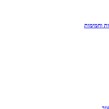
ת וחמימות
וב